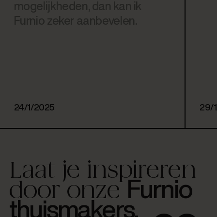
mogelijkheden, dan kan ik
Furnio zeker aanbevelen.
24/1/2025
29/
Laat je inspireren
Furnio
door onze
thuismakers.