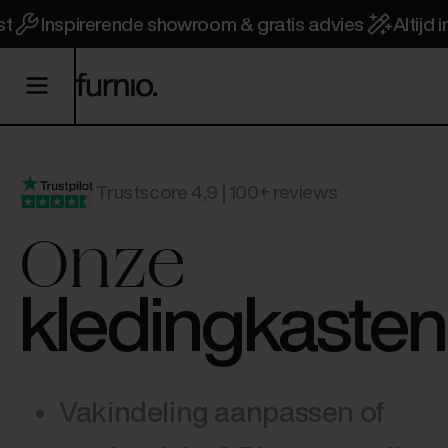
st
Inspirerende showroom & gratis advies
Altijd
Trustscore 4,9 | 100+ reviews
Onze
kledingkasten
Vakindeling aanpassen of