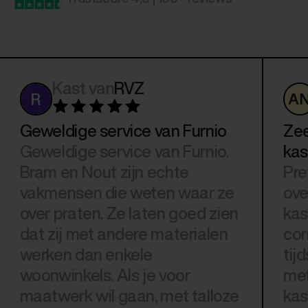
Kast van
RVZ
Geweldige service van Furnio
Zee
Geweldige service van Furnio.
kas
Bram en Nout zijn echte
Pre
vakmensen die weten waar ze
ove
over praten. Ze laten goed zien
kas
dat zij met andere materialen
cor
werken dan enkele
tij
woonwinkels. Als je voor
met
maatwerk wil gaan, met talloze
kas