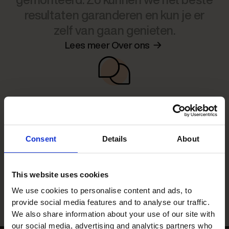
resultaten garanderen en kun je er
zelf van gaan genieten.
Lees meer Over ons
Hulp bij je bestelling?
Wij staan altijd klaar om je te helpen.
Consent
Details
About
Als je er niet uitkomt, neem dan
contact met ons op, dan zoeken we
samen naar een oplossing.
This website uses cookies
Plan gratis ontwerpsessie
We use cookies to personalise content and ads, to
provide social media features and to analyse our traffic.
We also share information about your use of our site with
our social media, advertising and analytics partners who