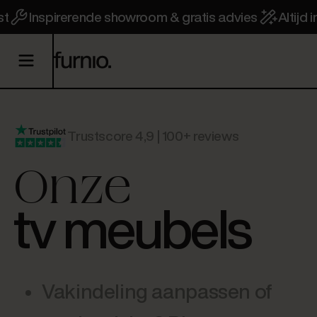
st
Inspirerende showroom & gratis advies
Altijd
Trustscore 4,9 | 100+ reviews
Onze
tv meubels
Vakindeling aanpassen of