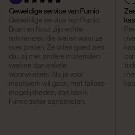
Geweldige service van Furnio
Zee
Geweldige service van Furnio.
kas
Bram en Nout zijn echte
Pre
vakmensen die weten waar ze
ove
over praten. Ze laten goed zien
kas
dat zij met andere materialen
cor
werken dan enkele
tij
woonwinkels. Als je voor
met
maatwerk wil gaan, met talloze
kas
mogelijkheden, dan kan ik
Furnio zeker aanbevelen.