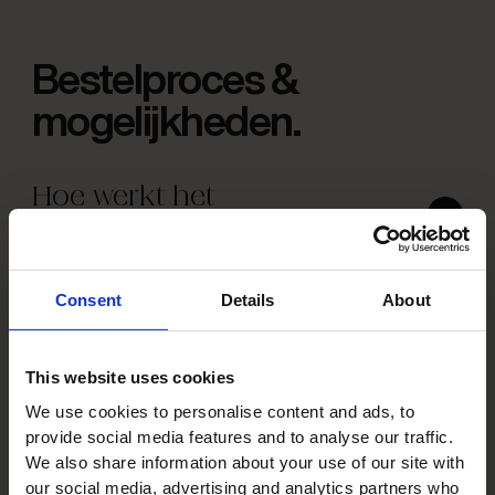
Bestelproces &
mogelijkheden.
Hoe werkt het
bestelproces bij Furnio?
Consent
Details
About
Product & kwaliteit.
This website uses cookies
We use cookies to personalise content and ads, to
provide social media features and to analyse our traffic.
Kan ik de indeling van de
We also share information about your use of our site with
planken aanpassen?
our social media, advertising and analytics partners who