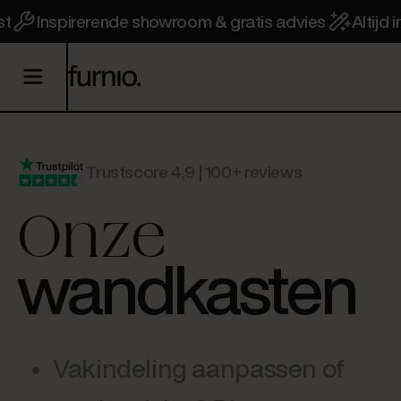
st
Inspirerende showroom & gratis advies
Altijd
Trustscore 4,9 | 100+ reviews
Onze
wandkasten
Vakindeling aanpassen of