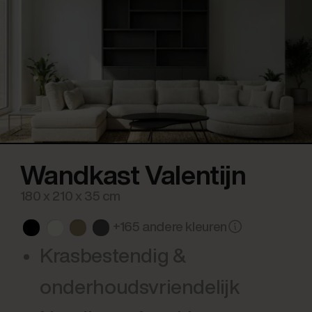
Wandkast Valentijn
180 x 210 x 35 cm
+165 andere kleuren
Krasbestendig &
onderhoudsvriendelijk