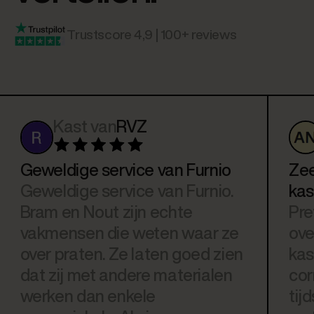
Trustscore 4,9 | 100+ reviews
Kast van
RVZ
Geweldige service van Furnio
Zee
Geweldige service van Furnio.
kas
Bram en Nout zijn echte
Pre
vakmensen die weten waar ze
ove
over praten. Ze laten goed zien
kas
dat zij met andere materialen
cor
werken dan enkele
tij