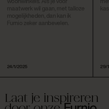
woonwinkels. Als je voor
met
maatwerk wil gaan, met talloze
kas
mogelijkheden, dan kan ik
Furnio zeker aanbevelen.
24/1/2025
29/
Laat je inspireren
Furnio