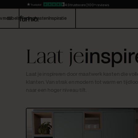
4.9 trustscore | 100+ reviews
v meubels
Kledingkasten
Inspiratie
inspir
Laat je
Laat je inspireren door maatwerk kasten die vo
klanten. Van strak en modern tot warm en tijdloo
naar een hoger niveau tilt.