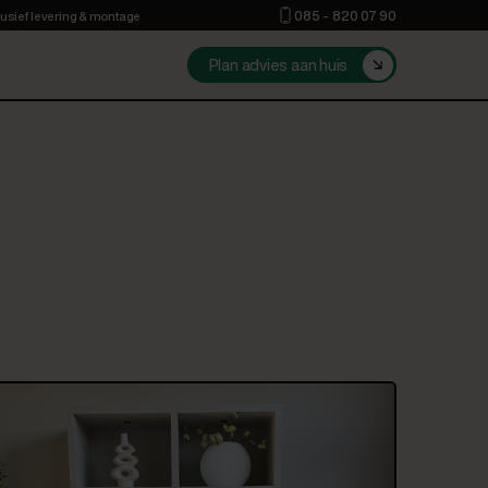
085 - 820 07 90
clusief levering & montage
Plan advies aan huis